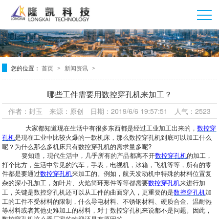
您的位置：
首页
新闻资讯
>
>
哪些工件需要用数控穿孔机来加工？
作者：封玉 来源：原创 日期：2019/6/6 19:57:51 人气：2523
大家都知道现在生活中有很多东西都是经过工业加工出来的，
数控穿
是现在工业中比较火爆的一款机床，那么数控穿孔机到底可以加工什么
孔机
呢？为什么那么多机床只有数控穿孔机的需求量多呢?
要知道，现代生活中，几乎所有的产品都离不开
的加工，
数控穿孔机
打个比方，生活中常见的汽车，手表，电视机，冰箱，飞机等等，所有的零
件都是要通过
来加工的。例如，航天发动机中特殊的材料位置复
数控穿孔机
杂的深小孔加工，如叶片、火焰筒环形件等等都需要
来进行加
数控穿孔机
工，关键是数控穿孔机还可以从工件的曲面穿入，更重要的是
加
数控穿孔机
工的工件不受材料的限制，什么导电材料、不锈钢材料、硬质合金、温耐热
等材料或者其他更难加工的材料，对于数控穿孔机来说都不是问题。因此，
数控穿孔机这么受厂家的欢迎还是有原因的。