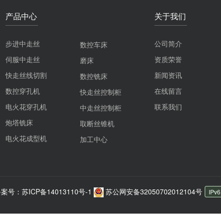
产品中心
关于我们
步进中走丝
公司简介
数控车床
伺服中走丝
资质荣誉
磨床
快走丝线切割
新闻资讯
数控铣床
数控穿孔机
在线留言
快走丝控制柜
电火花穿孔机
联系我们
中走丝控制柜
炮塔铣床
取断丝锥机
电火花成型机
加工中心
案号：苏ICP备14013110号-1
苏公网安备32050702012104号
IPv6