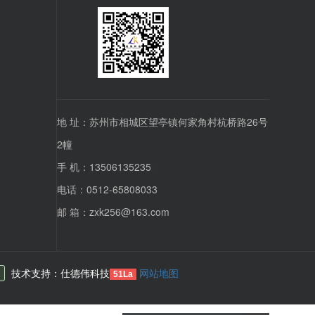
地 址：苏州市相城区望亭镇何家角村杭桥路26号
2幢
手 机：13506135235
>
电话：0512-65808033
邮 箱：zxk256@163.com
技术支持：仕德伟科技
网站地图
51La