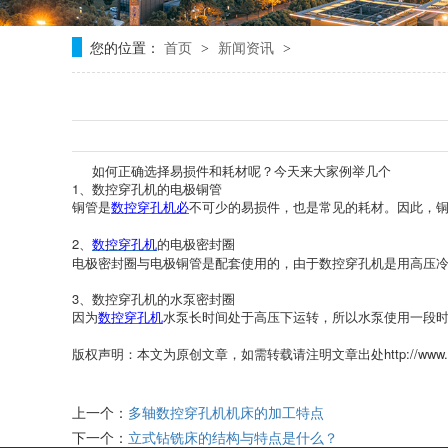
您的位置：
首页
新闻资讯
>
>
如何正确选择易损件和耗材呢？今天来大家例举几个
1、数控穿孔机的电极铜管
铜管是
不可少的易损件，也是常见的耗材。因此，
数控穿孔机必
2、
的电极密封圈
数控穿孔机
电极密封圈与电极铜管是配套使用的，由于数控穿孔机是用高压
3、数控穿孔机的水泵密封圈
因为
水泵长时间处于高压下运转，所以水泵使用一段
数控穿孔机
http://www
版权声明：本文为原创文章，如需转载请注明文章出处
上一个：
多轴数控穿孔机机床的加工特点
下一个：
立式钻铣床的结构与特点是什么？