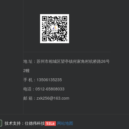
地 址：苏州市相城区望亭镇何家角村杭桥路26号
2幢
手 机：13506135235
>
电话：0512-65808033
邮 箱：zxk256@163.com
技术支持：仕德伟科技
网站地图
51La