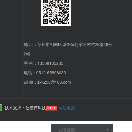
地 址：苏州市相城区望亭镇何家角村杭桥路26号
2幢
手 机：13506135235
>
电话：0512-65808033
邮 箱：zxk256@163.com
技术支持：仕德伟科技
网站地图
51La