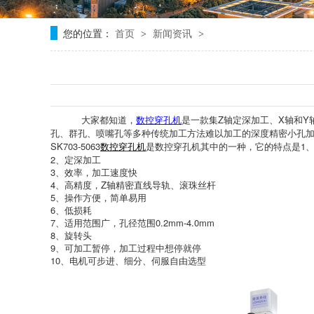
您的位置：
首页
新闻资讯
>
>
大家都知道，
Z轴定深加工、X轴和
数控穿孔机
是一款集
孔、群孔、喷嘴孔等多种传统加工方法难以加工的深度精密小孔
SK703-5063
1
数控穿孔机
是数控穿孔机其中的一种，它的特点是
2、定深加工
3、效率，加工速度快
4、高精度，Z轴精密直线导轨、滚珠丝杆
5、操作方便，简单易用
6、低损耗
7、适用范围广，孔径范围0.2mm-4.0mm
8、旋转头
9、可加工暂停，加工过程中想停就停
10、电机可步进、细分、伺服自由选型