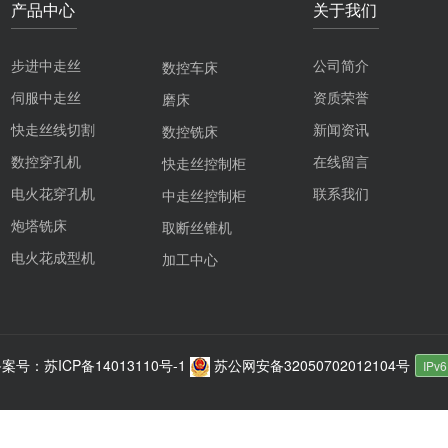
产品中心
关于我们
步进中走丝
公司简介
数控车床
伺服中走丝
资质荣誉
磨床
快走丝线切割
新闻资讯
数控铣床
数控穿孔机
在线留言
快走丝控制柜
电火花穿孔机
联系我们
中走丝控制柜
炮塔铣床
取断丝锥机
电火花成型机
加工中心
案号：苏ICP备14013110号-1
苏公网安备32050702012104号
IPv6