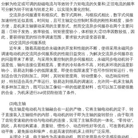
分解为给定或可调的励磁电流与等效转子力矩电流的矢量和;正弦电流的频率
可分解为转子转速与转差之和，以实现矢量化控制。
交流异步伺服通常有模拟式、数字式两种。与模拟式相比，数字式伺服
加速特性近似直线，时间短，且可主轴定位控制时系统的刚性和精度，操作
方便，是机床主轴驱动采用的主要形式。然而交流异步伺服存在两个主要问
题：①转子发热，效率较低，转矩密度较小，体积较大;②功率因数较低，因
此，要获得较宽的恒功率调速范围，要求较大的逆变器容量。
(2)交流同步伺服系统
近年来，随着高能低价永磁体的开发和性能的不断，使得采用永磁同步
调速电动机的交流同步伺服系统的性能日益突出，为解决交流异步伺服存在
的问题带来了希望。与采用矢量控制的异步伺服相比，永磁同步电动机转子
温度低，轴向连接位置精度高，要求的冷却条件不高，对机床环境的温度影
响小，容易达到极小的低限速度。即使在低限速度下也可作恒转矩运行，特
别适合强力切削加工。同时，其转矩密度商、转动惯量小、动态响应特性
好，特别适合高生产率运行。较易达到很高的调速比，允许同一机床主轴具
有多种加工能力，既可以加工像铝一样的低硬度材料，也可以加工很硬很脆
的合金，为机床进行zui优切削创造了条件。
(3)电主轴
电主轴是电动机与主轴融合在一起的产物，它将主轴电动机的定子、转
子直接装入主轴组件的内部，电动机的转子即为主轴的旋转部分，由于取消
了齿轮变速箱的传动与电动机的连接，实现了主轴系统的一体化、“零传动”。
因此，具有结构紧凑、质量轻、惯性小、动态特性好等优点，可改善机床的
动平衡，避免振动和噪声，在超高速切削机床上得到广泛应用。
从理论上讲，电主轴作为高速电动机，既可使用异步交流感应电动机，