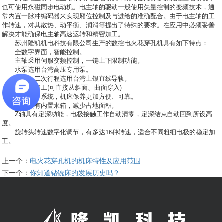
也可使用永磁同步电动机。电主轴的驱动一般使用矢量控制的变频技术，通
常内置一脉冲编码器来实现厢位控制及与进给的准确配合。由于电主轴的工
作转速，对其散热、动平衡、润滑等提出了特殊的要求。在应用中必须妥善
解决才能确保电主轴高速运转和精密加工。
苏州隆凯机电科技有限公司生产的数控电火花穿孔机具有如下特点：
全数字界面，智能控制。
主轴采用伺服变频控制，一键上下限制功能。
水泵选用台湾高压专用泵。
主轴、二次行程选用台湾上银直线导轨。
一键式加工(可直接从斜面、曲面穿入)
集中供油系统，机床保养更加方便、可靠。
机床设有内置水箱，减少占地面积。
Z轴具有定深功能，电极接触工作自动清零，定深结束自动回到所设高
度。
旋转头转速数字化调节，有多达16种转速，适合不同粗细电极的稳定加
工。
上一个：
电火花穿孔机的机床特性及应用范围
下一个：
你知道钻铣床的发展历史吗？