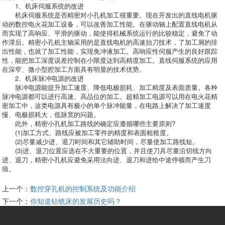
1、机床伺服系统的改进
机床伺服系统是否精密对小孔机加工很重要。现在开发出的直线电机驱
动的数控电火花加工设备，可以改善加工性能。在驱动轴上配置直线电机从
而实现了高响应、平滑的驱动，能使得机械系统运行的比较稳定，避免了动
作滞后。精密小孔机主轴采用的是直线电机的高速抬刀技术，了加工屑的排
出性能，也就了加工性能，实现免冲液加工。高响应性伺服产生的良好跟踪
性，能把加工深度误差控制在小限度达到高精度加工。直线伺服系统的应用
在深窄、微小型腔加工方面具有明显的技术优势。
2、机床脉冲电源的改进
脉冲电源能提升加工速度、降低电极损耗、加工精度及表面质量。各种
脉冲电源都可以进行高速、高品位的加工。超精加工电源可以用在电火花精
密加工中，这类电源具有极小的单个脉冲能量，在电路上解决了加工速度
慢、电极损耗大，低脉宽的问题。
此外，精密小孔机加工路线的确定应遵循哪些主要原则?
(1)加工方式、路线应被加工零件的精度和表面粗糙度。
(2)尽量减少进、退刀时间和其它辅助时间，尽量使加工路线短。
(3)进、退刀位置应选在不大重要的位置，并且使刀具尽量沿切线方向
进、退刀，精密小孔机应避免采用法向进、退刀和进给中途停顿而产生刀
痕。
上一个：
数控穿孔机的控制系统及功能介绍
下一个：
你知道钻铣床的发展历史吗？