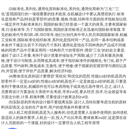
(3)标准化,系列化,通用化原则标准化,系列化,通用化简称为”三化”.”三
化”是我国现行的一项很重要的技术政策,在机械设计中要认真惯窃执行.标准
化是指将产品(特别是零部件)的质量,规格,性能,结构等方面的技术指标加以统
一规定并作为标准来执行.我国的标准已经形成一个庞大的体系,主要有国家标
准,行业标准等.为了与国际接轨,我国的某些标准正在迅速向国际标准靠拢.常
见的标准代号有GB,JB,ISO等等,他们分别代表中华人民共和国国家标准,机械
工业标准,国际标准化组织标准.系列化是指对同一产品,在同一基本结构或基
本条件下规定出若干不同的尺寸系列.通用化是指在不同种类的产品或不同规
格的同类产品中尽量采用同一结构和尺寸的零部件.惯窃”三化”的好处主要是:
减轻了设计工作量,有利于设计质量并缩短生产周期;减少了刀具和量具的规
格,便于设计与制造,从而降低其成本;便于组织标准件的规模化,专门化,易于产
品质量,节约材料,降低成本;互换性,便于维修;便于国家的宏观管理与调控以及
内,外贸易;便于评价产品质量,解决经济纠纷.
(4)整体优化原则设计要惯窃”系统化”和优化的思想.性能zui好的机器其内
部零件不一定是zui好的;性能zui好的机器也不一定是效益zui好的机器;只要是
有利于整体优化,机械部件也可以考虑用电子或其他元器件替代.总之,设计人
员要将设计方案放在大系统中去考虑,寻求zui优,要从经济,技术,社会效益等各
方面去分析,计算,权衡利弊,尽量使设计效果达到zui佳.
(5)实际原则所有的设计都不要脱离实际.设计人员特别要考虑当前的原材
料供应情况,企业的生产条件,用户的使用条件和要求等.
(6)人机工程原则机器是为人服务的,但也是需要人去操作使用的.如何使机
器适应人的操作要求,人机合一后,投入产出比率高,整体效果zui好,这是摆在设
计人员面前的一个课题.好的设计一定要符合人机工程学原理