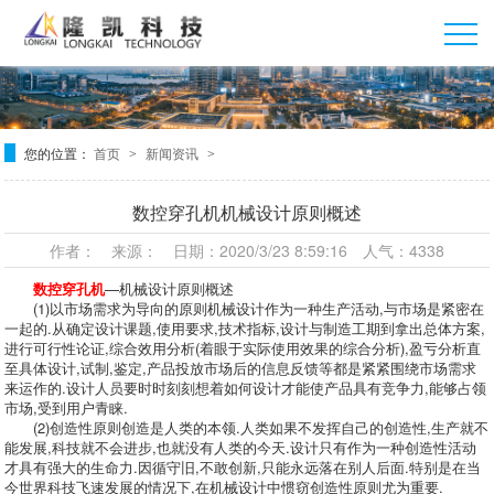
您的位置：
首页
新闻资讯
>
>
数控穿孔机机械设计原则概述
作者： 来源： 日期：2020/3/23 8:59:16 人气：4338
数控穿孔机
—机械设计原则概述
(1)以市场需求为导向的原则机械设计作为一种生产活动,与市场是紧密在
一起的.从确定设计课题,使用要求,技术指标,设计与制造工期到拿出总体方案,
进行可行性论证,综合效用分析(着眼于实际使用效果的综合分析),盈亏分析直
至具体设计,试制,鉴定,产品投放市场后的信息反馈等都是紧紧围绕市场需求
来运作的.设计人员要时时刻刻想着如何设计才能使产品具有竞争力,能够占领
市场,受到用户青睐.
(2)创造性原则创造是人类的本领.人类如果不发挥自己的创造性,生产就不
能发展,科技就不会进步,也就没有人类的今天.设计只有作为一种创造性活动
才具有强大的生命力.因循守旧,不敢创新,只能永远落在别人后面.特别是在当
今世界科技飞速发展的情况下,在机械设计中惯窃创造性原则尤为重要.